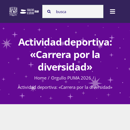
Skip
Search
to
Toggle
for:
content
Naviga
Inicio
Actividad deportiva:
«Carrera por la
Nosotras
diversidad»
Home
Orgullo PUMA 2026
Programas
Actividad deportiva: «Carrera por la diversidad»
Atención de la violencia de género
Cursos