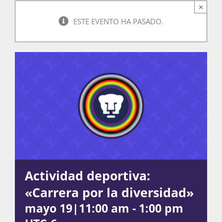
×
ESTE EVENTO HA PASADO.
Actividades
La Boletina
Blog
Recursos
Actividad deportiva:
«Carrera por la diversidad»
Súmate
mayo 19|11:00 am
-
1:00 pm