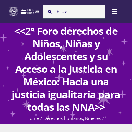
Skip
Search
to
Toggle
for:
content
Naviga
<<2° Foro derechos de
Inicio
Niños, Niñas y
Adolescentes y su
Nosotras
Acceso a la Justicia en
México: Hacia una
Programas
justicia igualitaria para
todas las NNA>>
Atención de la violencia de género
Home
Derechos humanos
Niñeces
Cursos