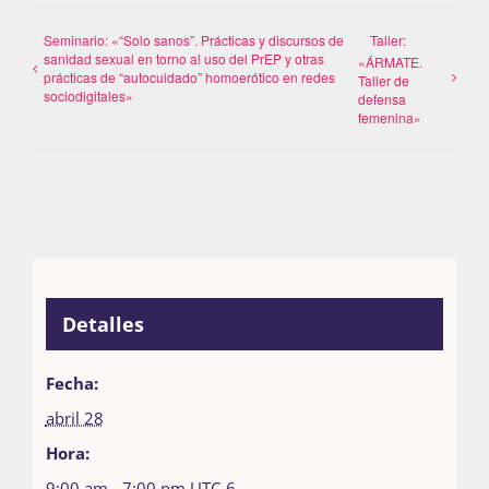
Seminario: «“Solo sanos”. Prácticas y discursos de
Taller:
sanidad sexual en torno al uso del PrEP y otras
«ÁRMATE.
prácticas de “autocuidado” homoerótico en redes
Taller de
sociodigitales»
defensa
femenina»
Detalles
Fecha:
abril 28
Hora:
9:00 am - 7:00 pm
UTC-6