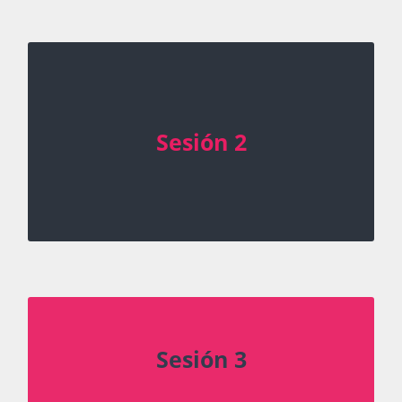
Parte 1. Feminismos y disidencias. Principales
corrientes
Sesión 2
Parte 2. Hacia una comunicación decolonial
Miércoles 4 de noviembre 15:00 a 18:00 h
Lenguaje inclusivo o no sexista
Sesión 3
Miércoles 11 de noviembre, 15:00 a 18:00 h