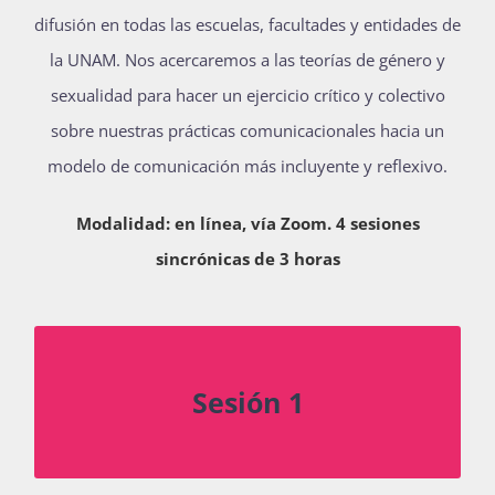
difusión en todas las escuelas, facultades y entidades de
Publicaciones
la UNAM. Nos acercaremos a las teorías de género y
sexualidad para hacer un ejercicio crítico y colectivo
Bienvenida generación 2027-1
sobre nuestras prácticas comunicacionales hacia un
modelo de comunicación más incluyente y reflexivo.
Modalidad: en línea, vía Zoom. 4 sesiones
sincrónicas de 3 horas
Identidades, orientaciones y prácticas
Sesión 1
Miércoles 28 de octubre 15:00 a 18:00 h