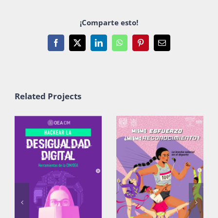
Publicaciones
¡Comparte esto!
Facebook
X
LinkedIn
WhatsApp
Pinterest
Email
Bienvenida generación 2027-1
Related Projects