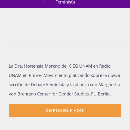
Feminista
Actividades
La Boletina
La Dra. Hortensia Moreno del CIEG UNAM en Radio
Blog
UNAM en Primer Movimiento platicando sobre la nueva
sección de Debate Feminista y la alianza con Margherita
Recursos
von Brentano Center for Gender Studies, FU Berlin.
DISPONIBLE AQUÍ
Súmate