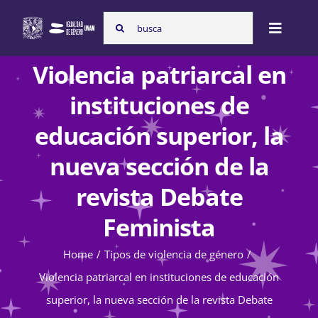
Skip
Search
to
Toggle
for:
content
Naviga
Violencia patriarcal en
Inicio
instituciones de
educación superior, la
Nosotras
nueva sección de la
revista Debate
Programas
Feminista
Atención de la violencia de género
Home
Tipos de violencia de género
Violencia patriarcal en instituciones de educación
superior, la nueva sección de la revista Debate
Cursos