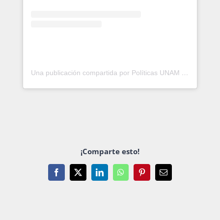
Una publicación compartida por Políticas UNAM (@politicasunam)
¡Comparte esto!
Facebook
X
LinkedIn
WhatsApp
Pinterest
Email