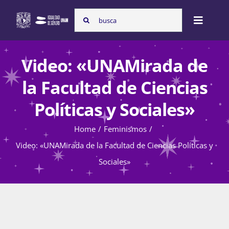
Skip
Search
to
Toggle
for:
content
Naviga
Inicio
Video: «UNAMirada de
la Facultad de Ciencias
Nosotras
Políticas y Sociales»
Home
Feminismos
Programas
Video: «UNAMirada de la Facultad de Ciencias Políticas y
Sociales»
Atención de la violencia de género
Cursos