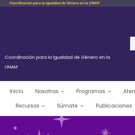
Coordinación para la Igualdad de Género en la UNAM
Skip
to
content
Se
fo
Coordinación para la Igualdad de Género en la
UNAM
Inicio
Nosotras
Programas
Aten
Recursos
Súmate
Publicaciones