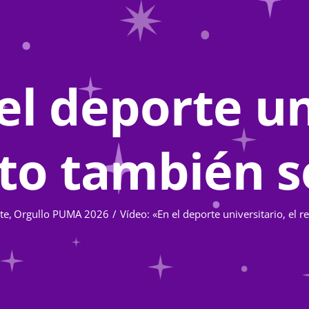
el deporte un
eto también s
te
Orgullo PUMA 2026
Vídeo: «En el deporte universitario, el 