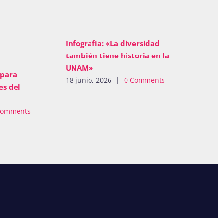
Infografía: «La diversidad
también tiene historia en la
UNAM»
 para
18 junio, 2026
|
0 Comments
es del
Comments