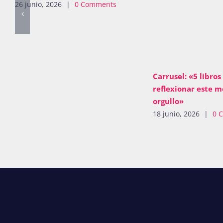
26 junio, 2026
|
0 Comments
Carrusel: «5 libros
reflexionar este m
orgullo»
18 junio, 2026
|
0 