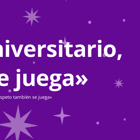
iversitario,
e juega»
respeto también se juega»