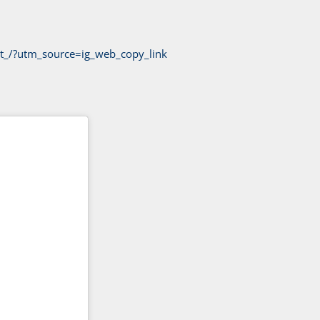
t_/?utm_source=ig_web_copy_link