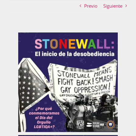
Previo
Siguiente
Actividades
La Boletina
Blog
Recursos
Súmate