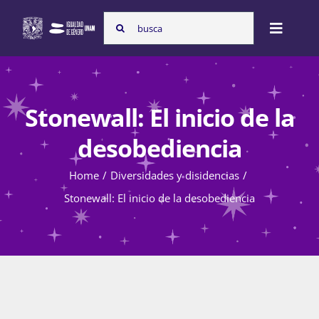
Skip
Search
to
Toggle
for:
content
Naviga
Inicio
Stonewall: El inicio de la
Nosotras
desobediencia
Home
Diversidades y disidencias
Programas
Stonewall: El inicio de la desobediencia
Atención de la violencia de género
Cursos