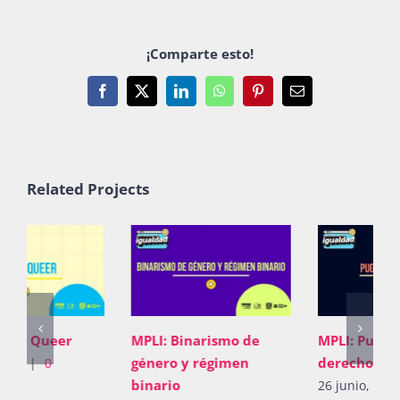
¡Comparte esto!
Facebook
X
LinkedIn
WhatsApp
Pinterest
Email
Related Projects
MPLI: Pugna de
MPLI: Teoría Queer
derechos
5 junio, 2026
|
0
Comments
26 junio, 2026
|
0