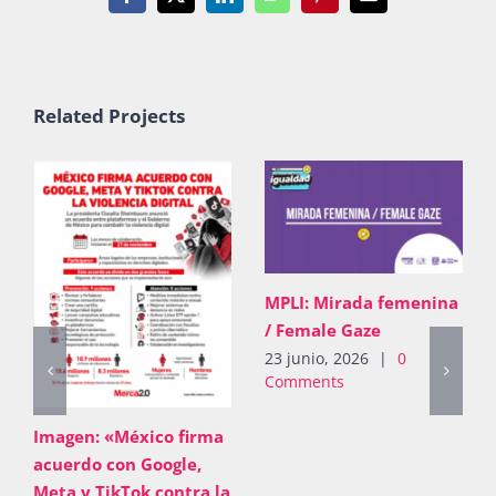
Facebook
X
LinkedIn
WhatsApp
Pinterest
Email
Related Projects
MPLI: Mirada femenina
/ Female Gaze
23 junio, 2026
|
0
Comments
Imagen: «México firma
acuerdo con Google,
Meta y TikTok contra la