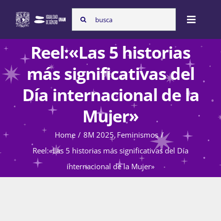
Skip
Search
to
Toggle
for:
content
Naviga
Reel:«Las 5 historias
Inicio
más significativas del
Día internacional de la
Nosotras
Mujer»
Home
8M 2025
Feminismos
Programas
Reel:«Las 5 historias más significativas del Día
internacional de la Mujer»
Atención de la violencia de género
Cursos