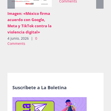
PDF: «Mensaje 8M
2026»
Imagen: «México f
4 junio, 2026
|
0
acuerdo con Googl
Comments
Meta y TikTok cont
violencia digital»
4 junio, 2026
|
0
Comments
Suscríbete a La Boletina