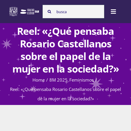
Skip
Search
to
Toggle
for:
content
Naviga
Reel: «¿Qué pensaba
Inicio
Rosario Castellanos
sobre el papel de la
Nosotras
mujer en la sociedad?»
Home
8M 2025
Feminismos
Programas
Reel: «¿Qué pensaba Rosario Castellanos sobre el papel
de la mujer en la sociedad?»
Atención de la violencia de género
Cursos