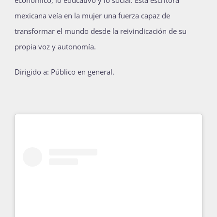
económico, lo educativo y lo social. Esta escritora
Publicaciones
mexicana veía en la mujer una fuerza capaz de
transformar el mundo desde la reivindicación de su
propia voz y autonomía.
Bienvenida generación 2027-1
Dirigido a: Público en general.