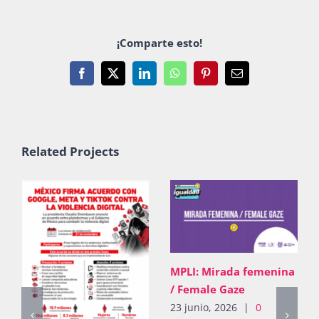
¡Comparte esto!
Facebook
X
LinkedIn
WhatsApp
Pinterest
Email
Related Projects
femenina
|
0