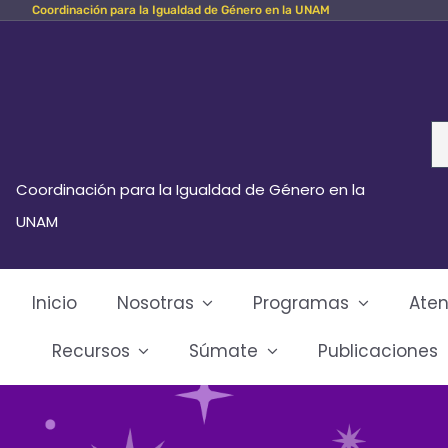
Coordinación para la Igualdad de Género en la UNAM
Skip
to
content
Se
fo
Coordinación para la Igualdad de Género en la
UNAM
Inicio
Nosotras
Programas
Aten
Recursos
Súmate
Publicaciones