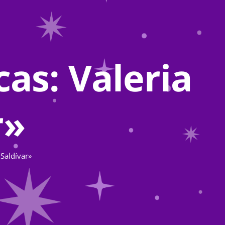
cas: Valeria
r»
 Saldívar»