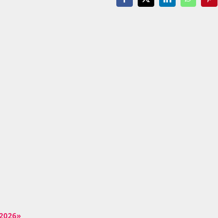
Facebook
X
LinkedIn
WhatsAp
Pin
 2026»