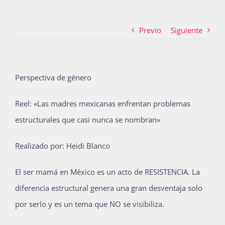
Previo
Siguiente
Actividades
La Boletina
Perspectiva de género
Reel: «Las madres mexicanas enfrentan problemas
Blog
estructurales que casi nunca se nombran»
Realizado por: Heidi Blanco
Recursos
El ser mamá en México es un acto de RESISTENCIA. La
diferencia estructural genera una gran desventaja solo
Súmate
por serlo y es un tema que NO se visibiliza.