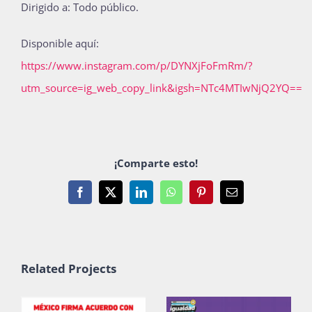
Dirigido a: Todo público.
Publicaciones
Disponible aquí:
https://www.instagram.com/p/DYNXjFoFmRm/?
Bienvenida generación 2027-1
utm_source=ig_web_copy_link&igsh=NTc4MTIwNjQ2YQ==
¡Comparte esto!
Facebook
X
LinkedIn
WhatsApp
Pinterest
Email
Related Projects