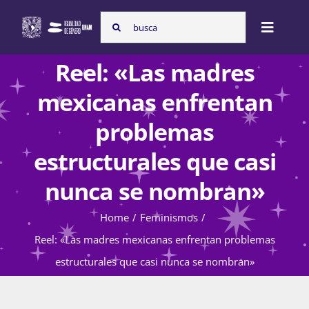
Skip
Search
to
Toggle
for:
content
Naviga
Reel: «Las madres
Inicio
mexicanas enfrentan
problemas
Nosotras
estructurales que casi
nunca se nombran»
Programas
Home
Feminismos
Reel: «Las madres mexicanas enfrentan problemas
Atención de la violencia de género
estructurales que casi nunca se nombran»
Cursos