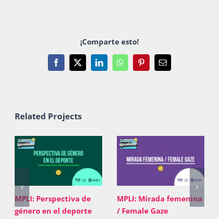
¡Comparte esto!
Facebook
X
LinkedIn
WhatsApp
Pinterest
Email
Related Projects
MPLI: Perspectiva de
MPLI: Mirada femenina
género en el deporte
/ Female Gaze