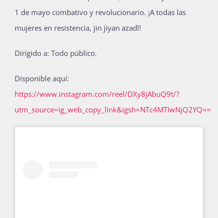
1 de mayo combativo y revolucionario. ¡A todas las
Publicaciones
mujeres en resistencia, jin jiyan azadî!
Bienvenida generación 2027-1
Dirigido a: Todo público.
Disponible aquí:
https://www.instagram.com/reel/DXy8jAbuQ9t/?
utm_source=ig_web_copy_link&igsh=NTc4MTIwNjQ2YQ==