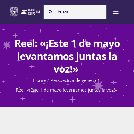
Skip
Search
to
Toggle
for:
content
Naviga
Inicio
Reel: «¡Este 1 de mayo
levantamos juntas la
Nosotras
voz!»
Home
Perspectiva de género
Programas
Reel: «¡Este 1 de mayo levantamos juntas la voz!»
Atención de la violencia de género
Cursos