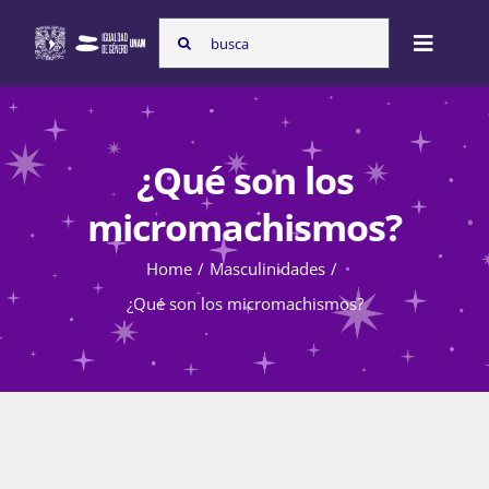
Skip
Search
to
Toggle
for:
content
Naviga
Inicio
¿Qué son los
Nosotras
micromachismos?
Home
Masculinidades
Programas
¿Qué son los micromachismos?
Atención de la violencia de género
Cursos