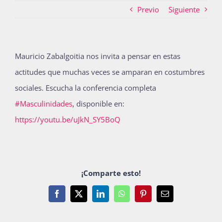
Previo
Siguiente
Actividades
Mauricio Zabalgoitia nos invita a pensar en estas
actitudes que muchas veces se amparan en costumbres
La Boletina
sociales. Escucha la conferencia completa
#Masculinidades
, disponible en:
Blog
https://youtu.be/uJkN_SY5BoQ
Recursos
¡Comparte esto!
Súmate
Facebook
X
LinkedIn
WhatsApp
Pinterest
Email