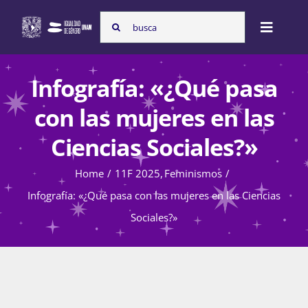
Skip
Search
to
Toggle
for:
content
Naviga
Inicio
Infografía: «¿Qué pasa
con las mujeres en las
Nosotras
Ciencias Sociales?»
Home
11F 2025
Feminismos
Programas
Infografía: «¿Qué pasa con las mujeres en las Ciencias
Sociales?»
Atención de la violencia de género
Cursos