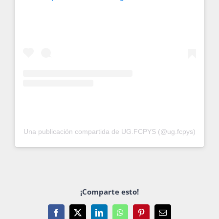
Una publicación compartida de UG.FCPYS (@ug.fcpys)
¡Comparte esto!
Facebook
X
LinkedIn
WhatsApp
Pinterest
Email