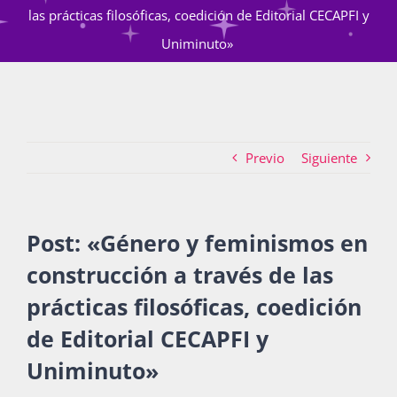
las prácticas filosóficas, coedición de Editorial CECAPFI y
Uniminuto»
Actividades
La Boletina
Previo
Siguiente
Blog
Post: «Género y feminismos en
construcción a través de las
Recursos
prácticas filosóficas,
coedición
de Editorial CECAPFI y
Súmate
Uniminuto»