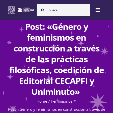
Skip
Search
to
Toggle
for:
content
Naviga
Post: «Género y
Inicio
feminismos en
construcción a través
Nosotras
de las prácticas
filosóficas, coedición de
Programas
Editorial CECAPFI y
Uniminuto»
Atención de la violencia de género
Home
Feminismos
Post: «Género y feminismos en construcción a través de
Cursos