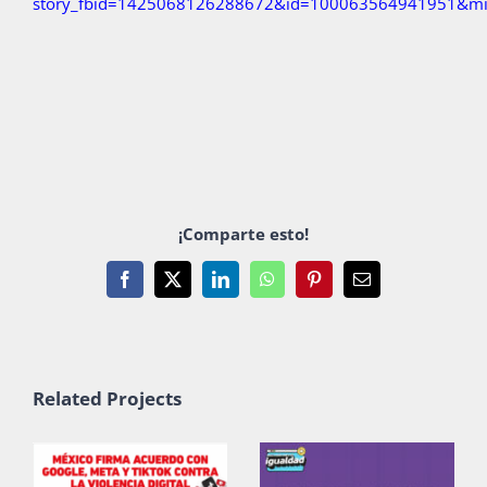
story_fbid=1425068126288672&id=100063564941951&mi
¡Comparte esto!
Facebook
X
LinkedIn
WhatsApp
Pinterest
Email
Related Projects