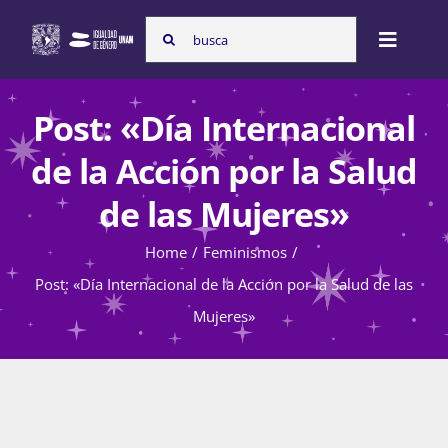
Skip
Search
to
Toggle
for:
content
Naviga
Inicio
Post: «Día Internacional
de la Acción por la Salud
Nosotras
de las Mujeres»
Home
Feminismos
Programas
Post: «Día Internacional de la Acción por la Salud de las
Mujeres»
Atención de la violencia de género
Cursos