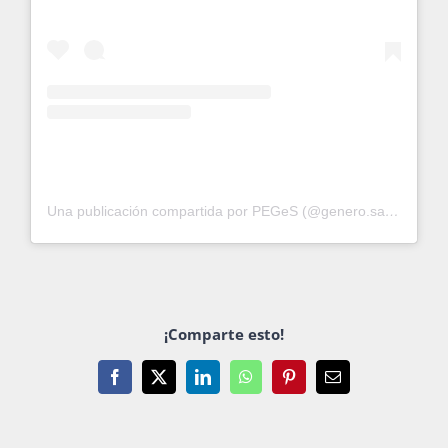
Una publicación compartida por PEGeS (@genero.salud.unam)
¡Comparte esto!
Facebook
X
LinkedIn
WhatsApp
Pinterest
Email