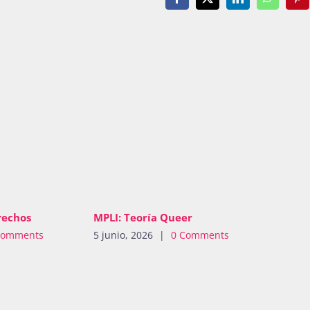
Facebook
X
LinkedIn
WhatsAp
Pin
rechos
MPLI: Teoría Queer
Comments
5 junio, 2026
|
0 Comments