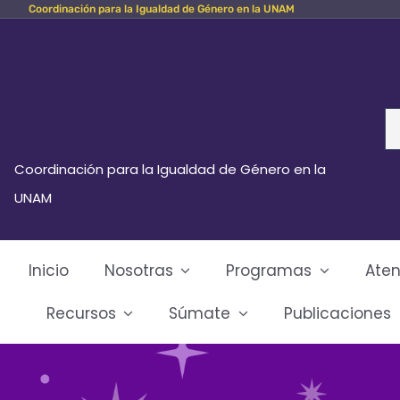
Coordinación para la Igualdad de Género en la UNAM
Skip
to
content
Se
fo
Coordinación para la Igualdad de Género en la
UNAM
Inicio
Nosotras
Programas
Aten
Recursos
Súmate
Publicaciones