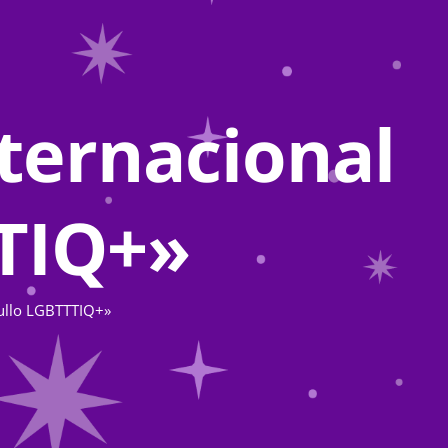
nternacional
TTIQ+»
gullo LGBTTTIQ+»