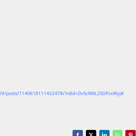
669/posts/1140618111432478/?rdid=DvScNNL2SDPcxWyj#