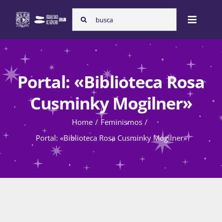
Skip
Search
to
Toggle
for:
content
Naviga
Inicio
Portal: «Biblioteca Rosa
Nosotras
Cusminky Mogilner»
Home
Feminismos
Programas
Portal: «Biblioteca Rosa Cusminky Mogilner»
Atención de la violencia de género
Cursos