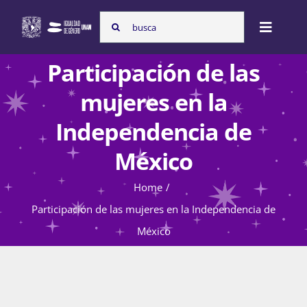
Skip
Search
to
Toggle
for:
content
Naviga
Participación de las
Inicio
mujeres en la
Independencia de
Nosotras
México
Home
Programas
Participación de las mujeres en la Independencia de
México
Atención de la violencia de género
Cursos