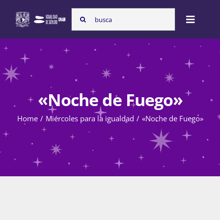
Skip
Search
to
Toggle
for:
content
Naviga
Inicio
«Noche de Fuego»
Nosotras
Home
Miércoles para la igualdad
«Noche de Fuego»
Programas
Atención de la violencia de género
Cursos