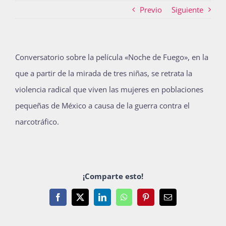
Previo
Siguiente
Actividades
Conversatorio sobre la película «Noche de Fuego», en la
que a partir de la mirada de tres niñas, se retrata la
La Boletina
violencia radical que viven las mujeres en poblaciones
pequeñas de México a causa de la guerra contra el
Blog
narcotráfico.
Recursos
¡Comparte esto!
Súmate
Facebook
X
LinkedIn
WhatsApp
Pinterest
Email