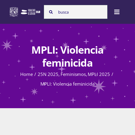
Skip
Search
to
Toggle
for:
content
Naviga
Inicio
MPLI: Violencia
Nosotras
feminicida
Home
25N 2025
Feminismos
MPLI 2025
Programas
MPLI: Violencia feminicida
Atención de la violencia de género
Cursos