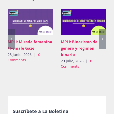
MPLI: Binarismo de
MPLI: Pugna de
MPL
género y régimen
derechos
/ F
binario
26 junio, 2026
|
0
23 j
Comments
Com
29 julio, 2026
|
0
Comments
Suscríbete a La Boletina