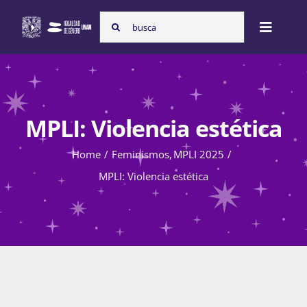
Skip
Search
to
Toggle
for:
content
Naviga
Inicio
MPLI: Violencia estética
Nosotras
Home
Feminismos
MPLI 2025
MPLI: Violencia estética
Programas
Atención de la violencia de género
Cursos