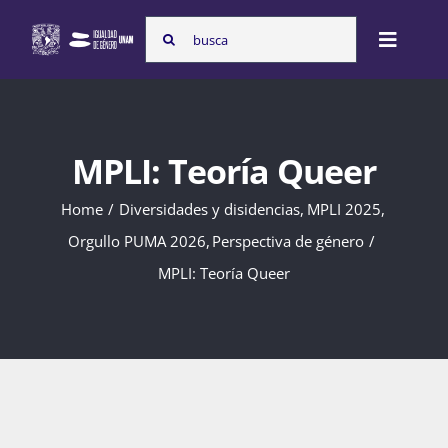
Skip
Search
to
Toggle
for:
content
Naviga
Inicio
MPLI: Teoría Queer
Nosotras
Home
Diversidades y disidencias
MPLI 2025
Orgullo PUMA 2026
Perspectiva de género
MPLI: Teoría Queer
Programas
Atención de la violencia de género
Cursos