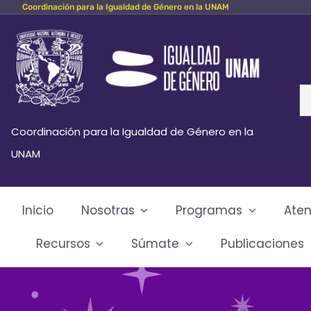
Coordinación para la Igualdad de Género en la UNAM
Skip
to
content
Se
fo
Coordinación para la Igualdad de Género en la
UNAM
Inicio
Nosotras
Programas
Aten
Recursos
Súmate
Publicaciones