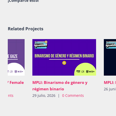
¡Comparte esto!
Related Projects
ina / Female
MPLI: Binarismo de género y
MPLI:
régimen binario
26 jun
omments
29 julio, 2026
|
0 Comments