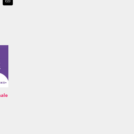
p
terest
Email
male