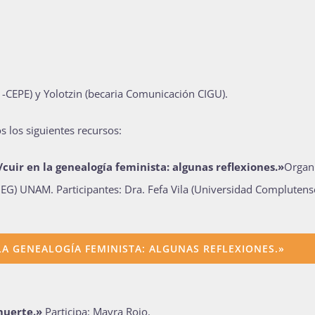
 -CEPE) y
Yolotzin (becaria Comunicación CIGU).
s los siguientes recursos:
/cuir en la genealogía feminista: algunas reflexiones.»
Organ
IEG) UNAM. Participantes: Dra. Fefa Vila (Universidad Complutens
 LA GENEALOGÍA FEMINISTA: ALGUNAS REFLEXIONES.»
 muerte
.»
Participa:
Mayra Rojo.