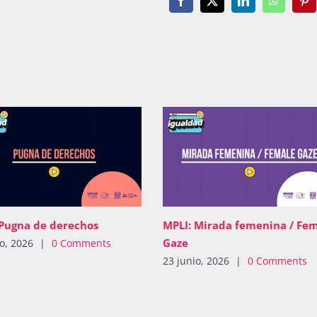
Facebook
X
LinkedIn
WhatsAp
Pin
 Pugna de derechos
MPLI: Mirada femenina / Fe
Gaze
io, 2026
|
0 Comments
23 junio, 2026
|
0 Comments