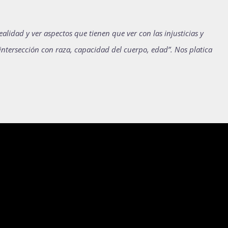
ealidad y ver aspectos que tienen que ver con las injusticias y
ntersección con raza, capacidad del cuerpo, edad”. Nos platica