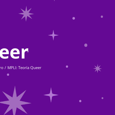
eer
ro
MPLI: Teoría Queer