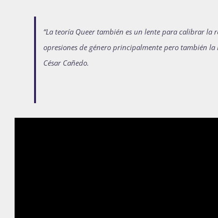
“La teoría Queer también es un lente para calibrar la r
opresiones de género principalmente pero también la i
César Cañedo.