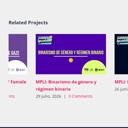
Related Projects
ina / Female
MPLI: Binarismo de género y
MPLI:
régimen binario
26 jun
omments
29 julio, 2026
|
0 Comments