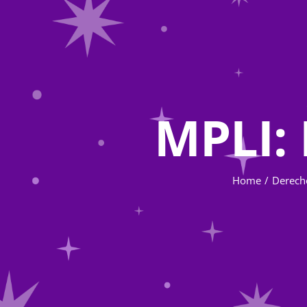
MPLI: 
Home
Derec