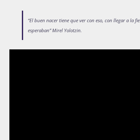
“El buen nacer tiene que ver con eso, con llegar a la fie
esperaban” Mirel Yolotzin.