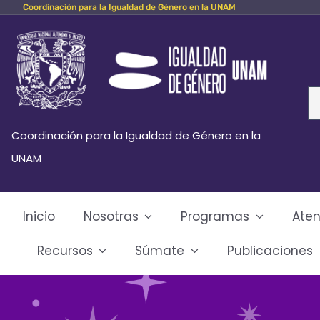
Coordinación para la Igualdad de Género en la UNAM
Skip
to
content
Se
fo
Coordinación para la Igualdad de Género en la
UNAM
Inicio
Nosotras
Programas
Aten
Recursos
Súmate
Publicaciones