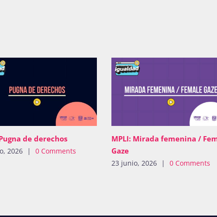
 Pugna de derechos
MPLI: Mirada femenina / Fe
Gaze
io, 2026
|
0 Comments
23 junio, 2026
|
0 Comments