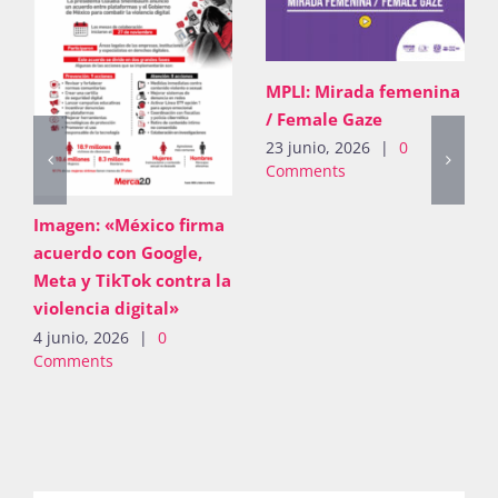
MPLI: Mirada femenina
/ Female Gaze
23 junio, 2026
|
0
Comments
PDF: «Mensaje 8M
2026»
 firma
4 junio, 2026
|
0
gle,
Comments
ntra la
»