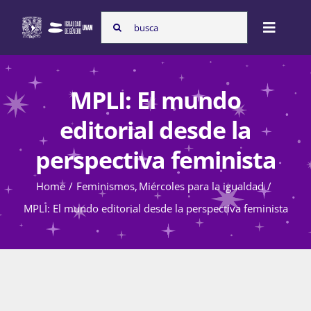
Skip
Search
to
Toggle
for:
content
Naviga
Inicio
MPLI: El mundo
editorial desde la
Nosotras
perspectiva feminista
Home
Feminismos
Miércoles para la igualdad
Programas
MPLI: El mundo editorial desde la perspectiva feminista
Atención de la violencia de género
Cursos