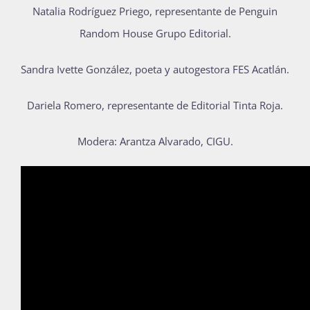
Natalia Rodríguez Priego, representante de Penguin
Publicaciones
Random House Grupo Editorial.
Sandra Ivette González, poeta y autogestora FES Acatlán.
Bienvenida generación 2027-1
Dariela Romero, representante de Editorial Tinta Roja.
Modera: Arantza Alvarado, CIGU.