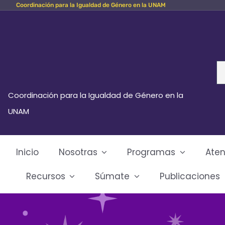
Coordinación para la Igualdad de Género en la UNAM
Skip
to
content
Se
fo
Coordinación para la Igualdad de Género en la
UNAM
Inicio
Nosotras
Programas
Aten
Recursos
Súmate
Publicaciones