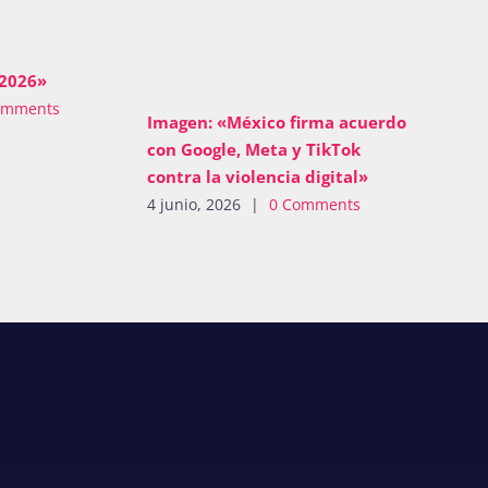
 2026»
omments
Imagen: «México firma acuerdo
con Google, Meta y TikTok
contra la violencia digital»
4 junio, 2026
|
0 Comments