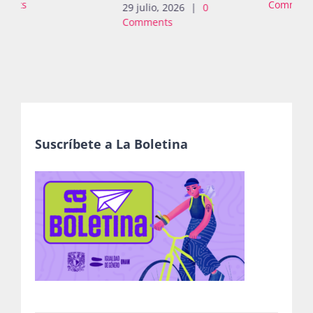
Comments
Comments
2026
|
0
s
Suscríbete a La Boletina