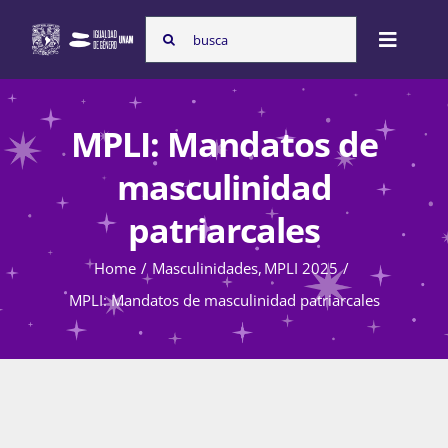
Skip
Search
to
Toggle
for:
content
Naviga
Inicio
MPLI: Mandatos de
masculinidad
Nosotras
patriarcales
Home
Masculinidades
MPLI 2025
Programas
MPLI: Mandatos de masculinidad patriarcales
Atención de la violencia de género
Cursos