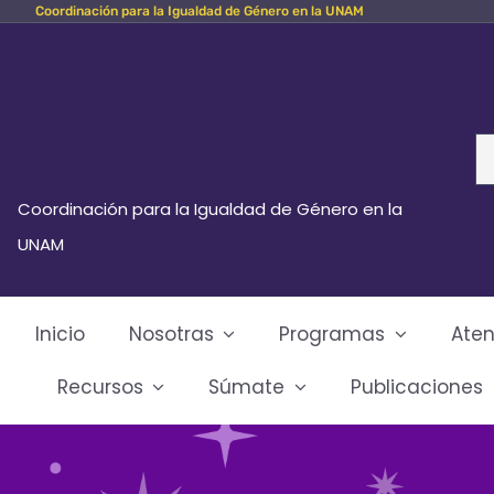
Coordinación para la Igualdad de Género en la UNAM
Skip
to
content
Se
fo
Coordinación para la Igualdad de Género en la
UNAM
Inicio
Nosotras
Programas
Aten
Recursos
Súmate
Publicaciones