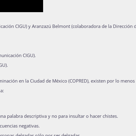
icación CIGU) y Aranzazú Belmont (colaboradora de la Dirección 
municación CIGU).
GU).
riminación en la Ciudad de México (COPRED), existen por lo menos
a:
a palabra descriptiva y no para insultar o hacer chistes.
cuencias negativas.
ersonas delgadas sólo por ser delgadas.