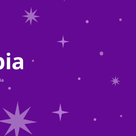
bia
ia