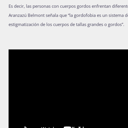
Es decir, las personas con cuerpos gordos enfrentan diferente
Aranzazú Belmont señala que “la gordofobia es un sistema de
estigmatización de los cuerpos de tallas grandes o gordos”.