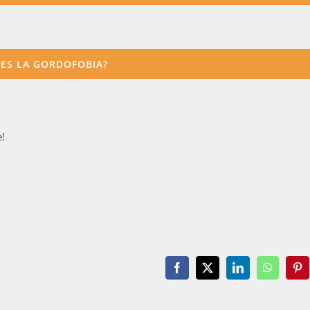
 ES LA GORDOFOBIA?
e!
Facebook
X
LinkedIn
WhatsAp
Pin