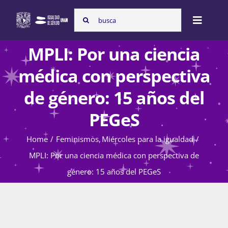
Skip
Search
to
Toggle
for:
content
Naviga
MPLI: Por una ciencia
Inicio
médica con perspectiva
de género: 15 años del
Nosotras
PEGeS
Home
Feminismos
Miércoles para la igualdad
Programas
MPLI: Por una ciencia médica con perspectiva de
género: 15 años del PEGeS
Atención de la violencia de género
Cursos