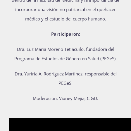
dentro de la Facultad de Medicina y la importancia de
Publicaciones
incorporar una visión no patriarcal en el quehacer
médico y el estudio del cuerpo humano.
Bienvenida generación 2027-1
Participaron:
Dra. Luz María Moreno Tetlacuilo, fundadora del
Programa de Estudios de Género en Salud (PEGeS).
Dra. Yuriria A. Rodríguez Martinez, responsable del
PEGeS.
Moderación: Vianey Mejía, CIGU.