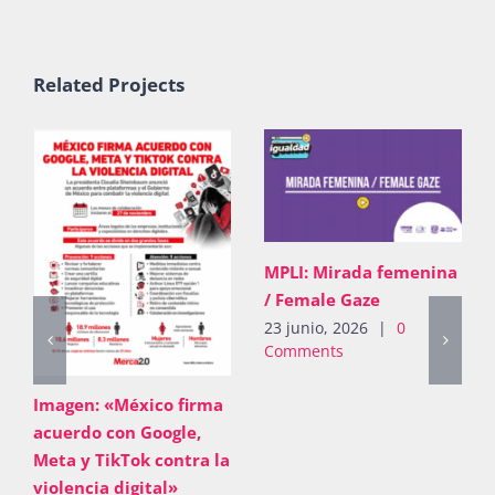
Related Projects
MPLI: Mirada femenina
/ Female Gaze
23 junio, 2026
|
0
Comments
PDF: «Mensaje 8M
2026»
ma
4 junio, 2026
|
0
Comments
 la