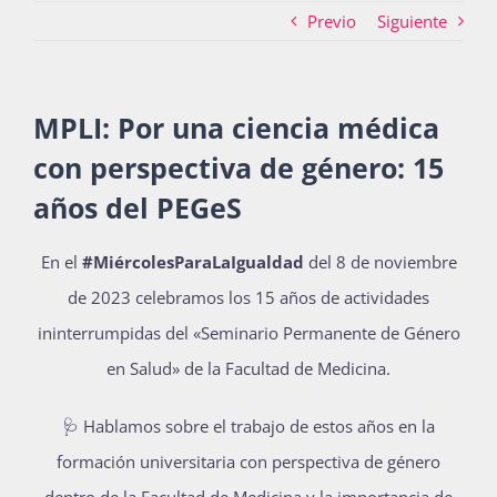
Previo
Siguiente
Actividades
MPLI: Por una ciencia médica
con perspectiva de género: 15
La Boletina
años del PEGeS
Blog
En el
#MiércolesParaLaIgualdad
del 8 de noviembre
de 2023 celebramos los 15 años de actividades
ininterrumpidas del «Seminario Permanente de Género
Recursos
en Salud» de la Facultad de Medicina.
🩺 Hablamos sobre el trabajo de estos años en la
Súmate
formación universitaria con perspectiva de género