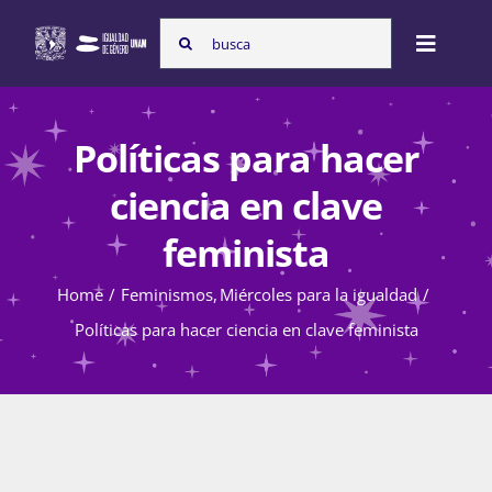
Skip
Search
to
Toggle
for:
content
Naviga
Inicio
Políticas para hacer
ciencia en clave
Nosotras
feminista
Home
Feminismos
Miércoles para la igualdad
Programas
Políticas para hacer ciencia en clave feminista
Atención de la violencia de género
Cursos