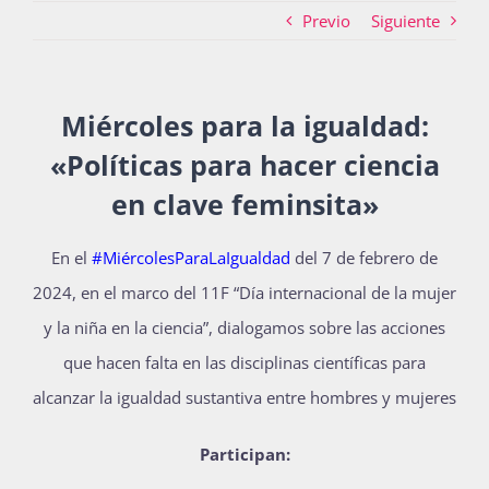
Previo
Siguiente
Actividades
Miércoles para la igualdad:
«Políticas para hacer ciencia
La Boletina
en clave feminsita»
Blog
En el
#MiércolesParaLaIgualdad
del 7 de febrero de
2024, en el
marco del 11F “Día internacional de la mujer
y la niña en la ciencia”, dialogamos sobre las acciones
Recursos
que hacen falta en las disciplinas científicas para
alcanzar la igualdad sustantiva entre hombres y mujeres
Súmate
Participan: