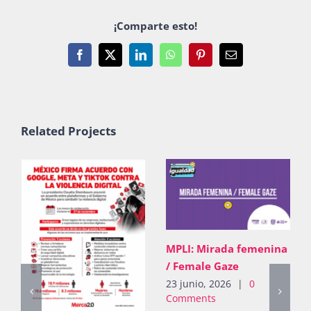
¡Comparte esto!
Facebook
X
LinkedIn
WhatsApp
Pinterest
Email
Related Projects
irada femenina
 Gaze
 2026
|
0
s