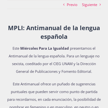
Previo
Siguiente
Actividades
MPLI: Antimanual de la lengua
española
La Boletina
Este
Miércoles Para La Igualdad
presentamos el
Antimanual de la lengua española. Para un lenguaje no
Blog
sexista, coeditado por el CIEG UNAM y la Dirección
General de Publicaciones y Fomento Editorial.
Recursos
Este Antimanual ofrece un puñado de sugerencias
puntuales que pueden servir como punto de partida
Súmate
para recordarnos, en cada enunciación, la posibilidad de
nombrar en femenino o en masculino, en neutro o en