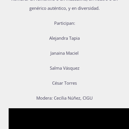
Publicaciones
genérico auténtico, y en diversidad.
Participan:
Bienvenida generación 2027-1
Alejandra Tapia
Janaina Maciel
Salma Vásquez
César Torres
Modera: Cecilia Núñez, CIGU