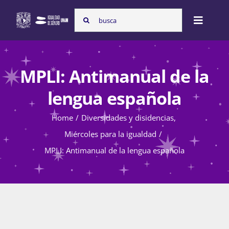
Skip
Search
to
Toggle
for:
content
Naviga
Inicio
MPLI: Antimanual de la
lengua española
Nosotras
Home
Diversidades y disidencias
Miércoles para la igualdad
Programas
MPLI: Antimanual de la lengua española
Atención de la violencia de género
Cursos