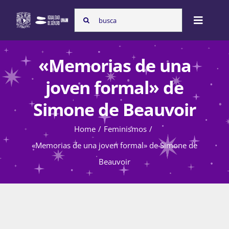
Skip
Search
to
Toggle
for:
content
Naviga
Inicio
«Memorias de una
joven formal» de
Nosotras
Simone de Beauvoir
Home
Feminismos
Programas
«Memorias de una joven formal» de Simone de
Beauvoir
Atención de la violencia de género
Cursos