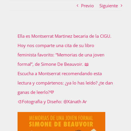
Previo
Siguiente
Actividades
Ella es Montserrat Martinez becaria de la CIGU.
La Boletina
Hoy nos comparte una cita de su libro
feminista favorito: “Memorias de una joven
formal”, de Simone De Beauvoir. 📖
Blog
Escucha a Montserrat recomendando esta
lectura y compártenos: ¿ya lo has leído? ¿te dan
Recursos
ganas de leerlo?💜
🎨Fotografía y Diseño: @Xánath Ar
Súmate