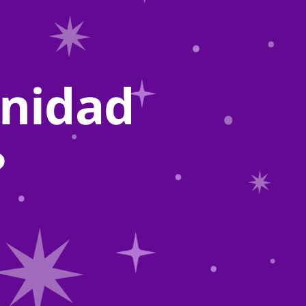
inidad
?