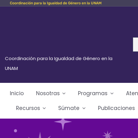
Coordinación para la Igualdad de Género en la UNAM
Skip
to
content
Se
fo
Coordinación para la Igualdad de Género en la
UNAM
Inicio
Nosotras
Programas
Aten
Recursos
Súmate
Publicaciones