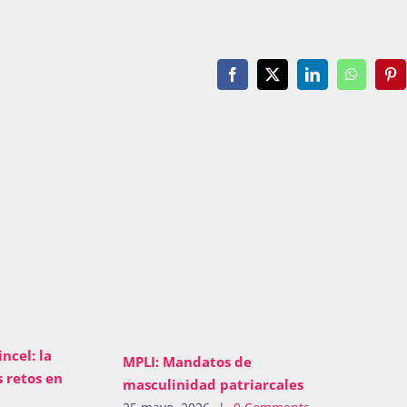
Facebook
X
LinkedIn
WhatsAp
Pin
ncel: la
MPLI: Mandatos de
 retos en
masculinidad patriarcales