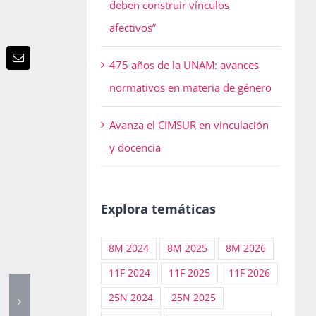
deben construir vínculos
afectivos”
p
terest
Email
475 años de la UNAM: avances
normativos en materia de género
Avanza el CIMSUR en vinculación
y docencia
Explora temáticas
8M 2024
8M 2025
8M 2026
11F 2024
11F 2025
11F 2026
25N 2024
25N 2025