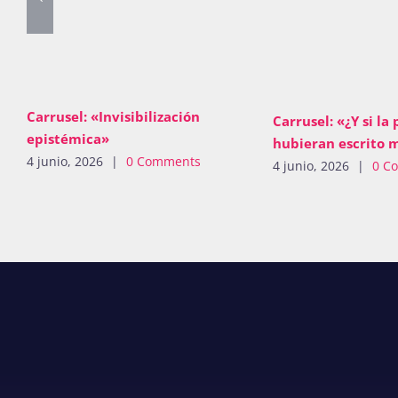
Carrusel: «Invisibilización
Carrusel: «¿Y si la 
epistémica»
hubieran escrito 
4 junio, 2026
|
0 Comments
4 junio, 2026
|
0 C