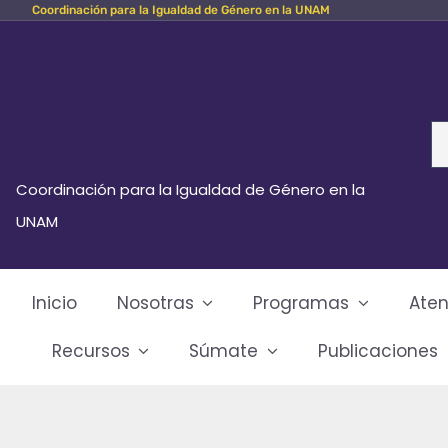
Coordinación para la Igualdad de Género en la UNAM
Skip
to
content
Se
fo
Coordinación para la Igualdad de Género en la
UNAM
Inicio
Nosotras
Programas
Aten
Recursos
Súmate
Publicaciones