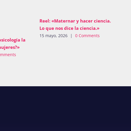
Reel: «Maternar y hacer ciencia.
Lo que nos dice la ciencia.»
15 mayo, 2026
|
0 Comments
psicología la
mujeres?»
omments