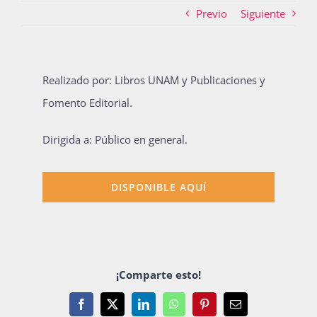
Previo
Siguiente
Actividades
Realizado por: Libros UNAM y Publicaciones y
Fomento Editorial.
La Boletina
Dirigida a: Público en general.
Blog
DISPONIBLE AQUÍ
Recursos
¡Comparte esto!
Súmate
Facebook
X
LinkedIn
WhatsApp
Pinterest
Email