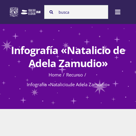
Skip
Search
to
Toggle
for:
content
Naviga
Inicio
Infografía «Natalicio de
Nosotras
Adela Zamudio»
Home
Recurso
Programas
Infografía «Natalicio de Adela Zamudio»
Atención de la violencia de género
Cursos