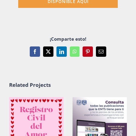
DISPONIBLE AQUÍ
Publicaciones
Bienvenida generación 2027-1
¡Comparte esto!
Facebook
X
LinkedIn
WhatsApp
Pinterest
Email
Related Projects