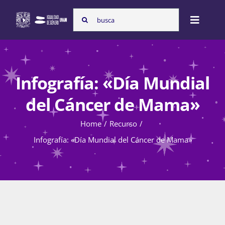
Skip
Search
to
Toggle
for:
content
Naviga
Inicio
Infografía: «Día Mundial
Nosotras
del Cáncer de Mama»
Home
Recurso
Programas
Infografía: «Día Mundial del Cáncer de Mama»
Atención de la violencia de género
Cursos