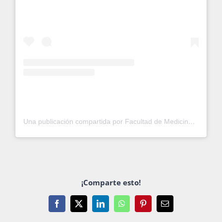
Una publicación compartida por Facultad de Medicina UNAM (@fac.medicinaunam)
¡Comparte esto!
Facebook
X
LinkedIn
WhatsApp
Pinterest
Email