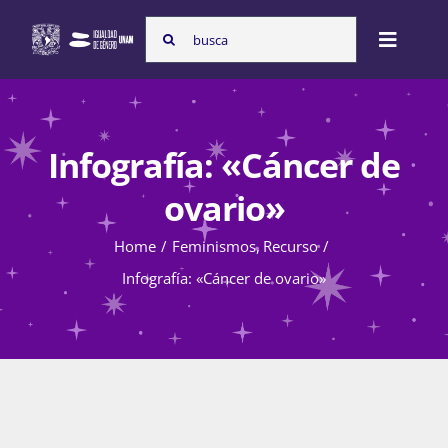
Skip
Search
to
Toggle
for:
content
Naviga
Inicio
Infografía: «Cáncer de
Nosotras
ovario»
Home
Feminismos
Recurso
Programas
Infografía: «Cáncer de ovario»
Atención de la violencia de género
Cursos