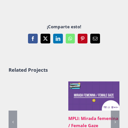
Publicaciones
¡Comparte esto!
Bienvenida generación 2027-1
Facebook
X
LinkedIn
WhatsApp
Pinterest
Email
Related Projects
MPLI: Mirada femenina
/ Female Gaze