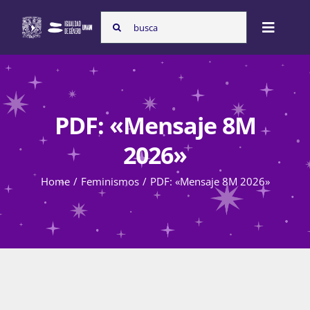
Skip
Search
to
Toggle
for:
content
Naviga
Inicio
PDF: «Mensaje 8M
Nosotras
2026»
Home
Feminismos
PDF: «Mensaje 8M 2026»
Programas
Atención de la violencia de género
Cursos