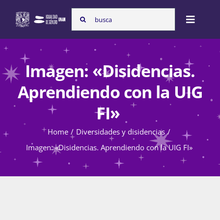
Skip
Search
to
Toggle
for:
content
Naviga
Inicio
Imagen: «Disidencias.
Aprendiendo con la UIG
Nosotras
FI»
Home
Diversidades y disidencias
Programas
Imagen: «Disidencias. Aprendiendo con la UIG FI»
Atención de la violencia de género
Cursos