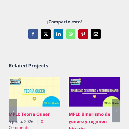
¡Comparte esto!
Facebook
X
LinkedIn
WhatsApp
Pinterest
Email
Related Projects
MPLI: Teoría Queer
MPLI: Binarismo de
género y régimen
5 junio, 2026
|
0
Comments
binario