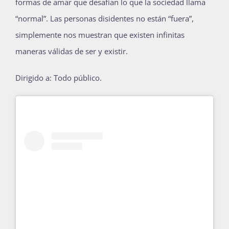
formas de amar que desafían lo que la sociedad llama
Publicaciones
“normal”. Las personas disidentes no están “fuera”,
simplemente nos muestran que existen infinitas
maneras válidas de ser y existir.
Bienvenida generación 2027-1
Dirigido a: Todo público.