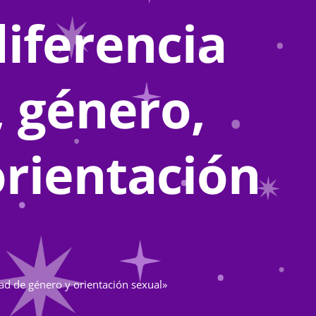
iferencia
, género,
orientación
dad de género y orientación sexual»