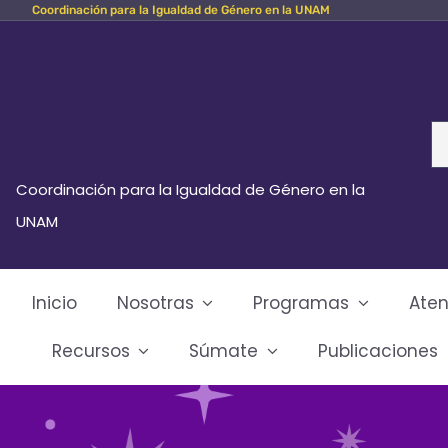
Coordinación para la Igualdad de Género en la UNAM
Skip
to
content
Se
fo
Coordinación para la Igualdad de Género en la
UNAM
Inicio
Nosotras
Programas
Aten
Recursos
Súmate
Publicaciones