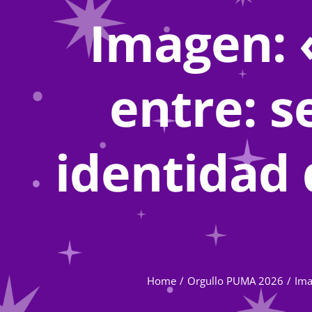
Imagen: 
entre: s
identidad 
Home
Orgullo PUMA 2026
Ima