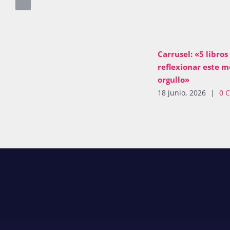
Carrusel: «5 libros
reflexionar este m
orgullo»
18 junio, 2026
|
0 