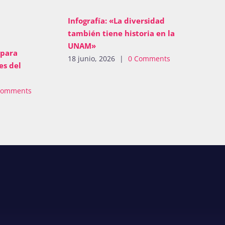
Infografía: «La diversidad
también tiene historia en la
UNAM»
 para
18 junio, 2026
|
0 Comments
es del
Comments