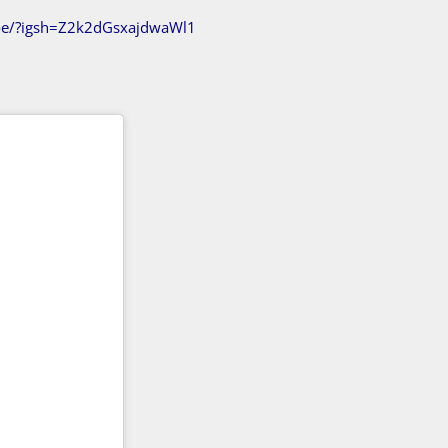
oe/?igsh=Z2k2dGsxajdwaWl1