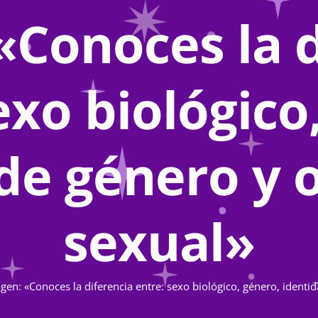
«Conoces la d
exo biológico
de género y 
sexual»
gen: «Conoces la diferencia entre: sexo biológico, género, identi