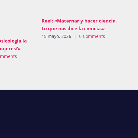
Reel: «Maternar y hacer ciencia.
Lo que nos dice la ciencia.»
15 mayo, 2026
|
0 Comments
psicología la
mujeres?»
omments