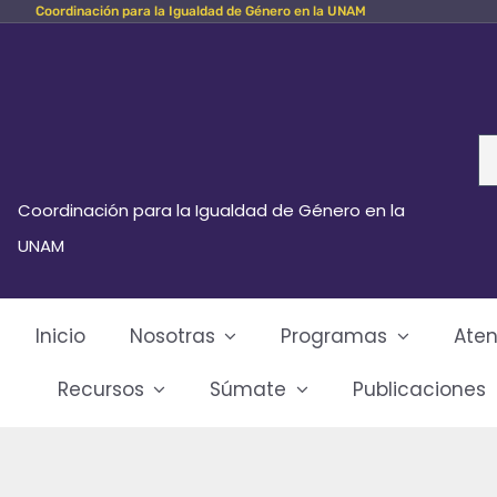
Coordinación para la Igualdad de Género en la UNAM
Skip
to
content
Se
fo
Coordinación para la Igualdad de Género en la
UNAM
Inicio
Nosotras
Programas
Aten
Recursos
Súmate
Publicaciones