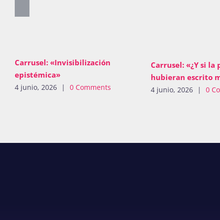
Carrusel: «Invisibilización
Carrusel: «¿Y si la 
epistémica»
hubieran escrito 
4 junio, 2026
|
0 Comments
4 junio, 2026
|
0 C