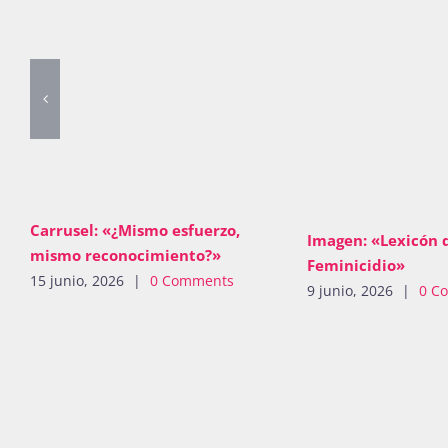
Carrusel: «¿Mismo esfuerzo,
Imagen: «Lexicón 
mismo reconocimiento?»
Feminicidio»
15 junio, 2026
|
0 Comments
9 junio, 2026
|
0 C