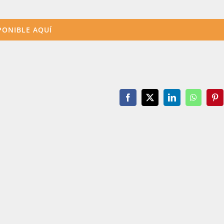
PONIBLE AQUÍ
Facebook
X
LinkedIn
WhatsAp
Pin