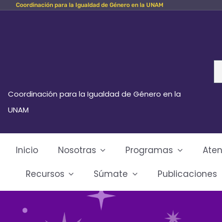
Coordinación para la Igualdad de Género en la UNAM
Skip
to
content
Se
fo
Coordinación para la Igualdad de Género en la
UNAM
Inicio
Nosotras
Programas
Aten
Recursos
Súmate
Publicaciones