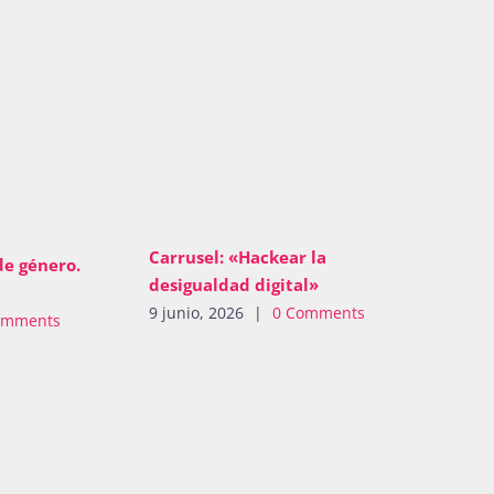
Carrusel: «Hackear la
de género.
desigualdad digital»
9 junio, 2026
|
0 Comments
omments