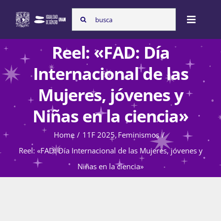
Skip
Search
to
Toggle
for:
content
Naviga
Reel: «FAD: Día
Inicio
Internacional de las
Mujeres, jóvenes y
Nosotras
Niñas en la ciencia»
Home
11F 2025
Feminismos
Programas
Reel: «FAD: Día Internacional de las Mujeres, jóvenes y
Niñas en la ciencia»
Atención de la violencia de género
Cursos