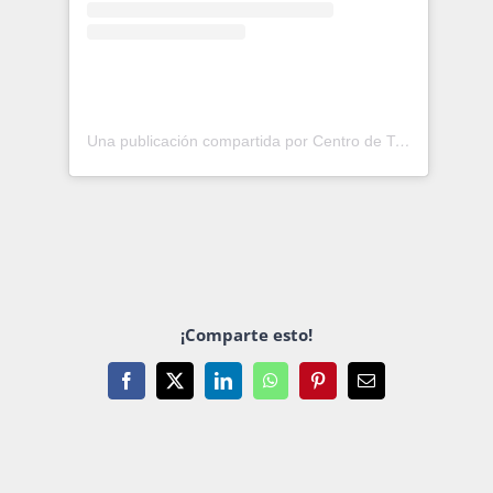
Una publicación compartida por Centro de Transformación Educativa (Centre) FAD (@centre.fad)
¡Comparte esto!
Facebook
X
LinkedIn
WhatsApp
Pinterest
Email