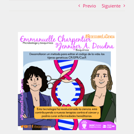
Previo
Siguiente
Actividades
La Boletina
Blog
Recursos
Súmate