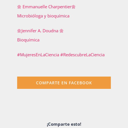
🌼 Emmanuelle Charpentier🌼
Publicaciones
Microbióloga y bioquímica
🌼Jennifer A. Doudna 🌼
Bienvenida generación 2027-1
Bioquímica
#MujeresEnLaCiencia #RedescubreLaCiencia
COMPARTE EN FACEBOOK
¡Comparte esto!