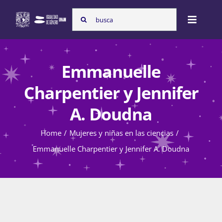
Skip
Search
to
Toggle
for:
content
Naviga
Inicio
Emmanuelle
Charpentier y Jennifer
Nosotras
A. Doudna
Home
Mujeres y niñas en las ciencias
Programas
Emmanuelle Charpentier y Jennifer A. Doudna
Atención de la violencia de género
Cursos