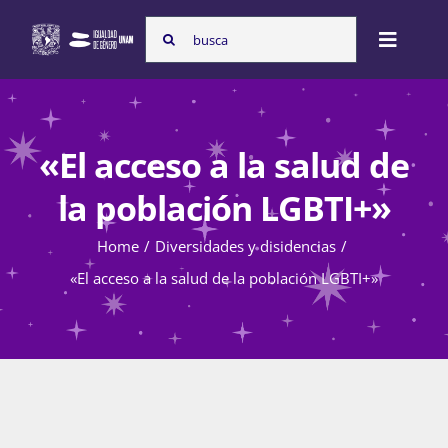
Skip
Search
to
Toggle
for:
content
Naviga
Inicio
«El acceso a la salud de
Nosotras
la población LGBTI+»
Home
Diversidades y disidencias
Programas
«El acceso a la salud de la población LGBTI+»
Atención de la violencia de género
Cursos