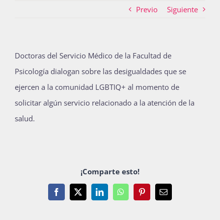
Previo
Siguiente
Actividades
Doctoras del Servicio Médico de la Facultad de
Psicología dialogan sobre las desigualdades que se
La Boletina
ejercen a la comunidad LGBTIQ+ al momento de
solicitar algún servicio relacionado a la atención de la
Blog
salud.
Recursos
¡Comparte esto!
Súmate
Facebook
X
LinkedIn
WhatsApp
Pinterest
Email