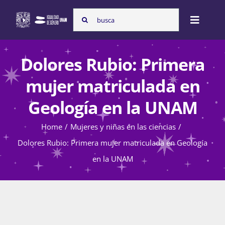
Skip
Search
to
Toggle
for:
content
Naviga
Inicio
Dolores Rubio: Primera
mujer matriculada en
Nosotras
Geología en la UNAM
Home
Mujeres y niñas en las ciencias
Programas
Dolores Rubio: Primera mujer matriculada en Geología
en la UNAM
Atención de la violencia de género
Cursos