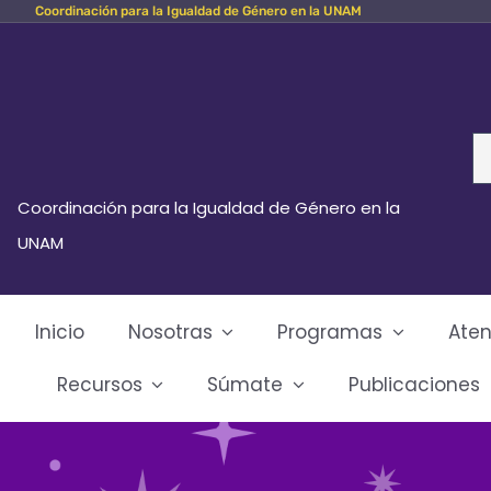
Coordinación para la Igualdad de Género en la UNAM
Skip
to
content
Se
fo
Coordinación para la Igualdad de Género en la
UNAM
Inicio
Nosotras
Programas
Aten
Recursos
Súmate
Publicaciones