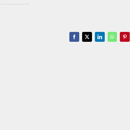
Facebook
X
LinkedIn
WhatsAp
Pin