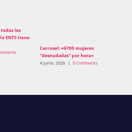
todas las
la ENTS tiene
Carrusel: «6700 mujeres
omments
“desnudadas” por hora»
4 junio, 2026
|
0 Comments