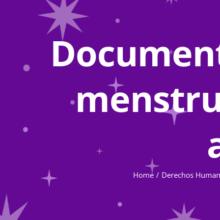
Document
menstrua
Home
Derechos Human