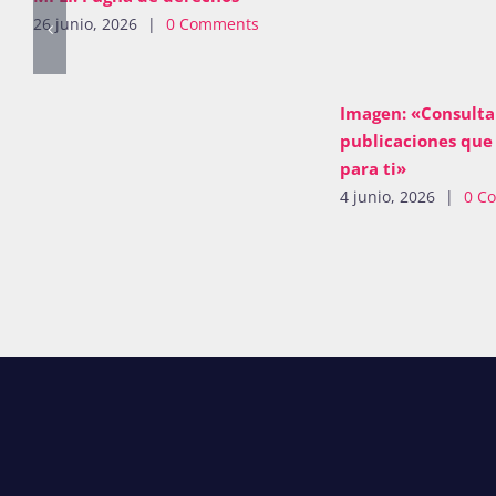
26 junio, 2026
|
0 Comments
Imagen: «Consulta 
publicaciones que 
para ti»
4 junio, 2026
|
0 C