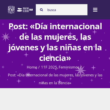
Skip
Search
to
Toggle
for:
content
Naviga
Post: «Día internacional
Inicio
de las mujeres, las
jóvenes y las niñas en la
Nosotras
ciencia»
Home
11F 2025
Feminismos
Programas
Post: «Día internacional de las mujeres, las jóvenes y las
niñas en la ciencia»
Atención de la violencia de género
Cursos