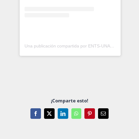
Una publicación compartida por ENTS-UNAM (@entsunamoficial)
¡Comparte esto!
Facebook
X
LinkedIn
WhatsApp
Pinterest
Email