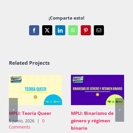
Publicaciones
¡Comparte esto!
Bienvenida generación 2027-1
Facebook
X
LinkedIn
WhatsApp
Pinterest
Email
Related Projects
MPLI: Teoría Queer
MPLI: Binarismo de
género y régimen
5 junio, 2026
|
0
Comments
binario